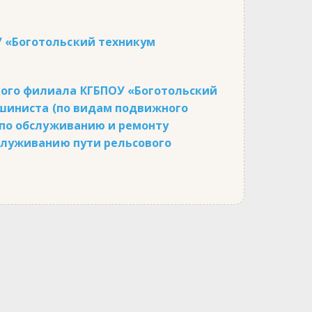
У «Боготольский техникум
кого филиала КГБПОУ «Боготольский
машиниста (по видам подвижного
ь по обслуживанию и ремонту
бслуживанию пути рельсового