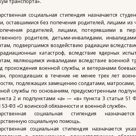
кум транспорта».
арственная социальная стипендия назначается студ
и, оставшимися без попечения родителей, лицами из ч
опечения родителей, лицами, потерявшими в пер
твенного родителя, детьми-инвалидами, инвалидами 
нтам, подвергшимся воздействию радиации вследстви
радиационных катастроф, вследствие ядерных испы
нтам, являющимся инвалидами вследствие военной т
д прохождения военной службы, и ветеранами боевых 
ан, проходивших в течение не менее трех лет воен
остях, подлежащих замещению солдатами, матросами, 
нной службы по основаниям, предусмотренным подпунк
ункта 2 и подпунктами «а» — «в» пункта 3 статьи 51 
N 53-ФЗ «О воинской обязанности и военной службе».
дарственная социальная стипендия назначает
арственную социальную помощь.
арственная социальная стипендия назначается ука