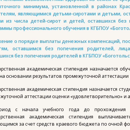
точного минимума, установленной в районах Крас
телям, являющимися детьми-сиротами и детьми, ос
и из числа детей-сирот и детей, оставшихся без
аммы профессионального обучения в КГБПОУ «Богото
ение о порядке выплаты денежных компенсаций, по
тям, оставшимся без попечения родителей, лица
шихся без попечения родителей в КГБПОУ «Боготольс
арственная академическая стипендия назначается обу
 на основании результатов промежуточной аттестации н
арственная академическая стипендия назначается студ
жуточной аттестации оценки «удовлетворительно» и 
риод с начала учебного года до прохождения 
арственная академическая стипендия выплачивае
ющимся за счет средств краевого бюджета по очной ф