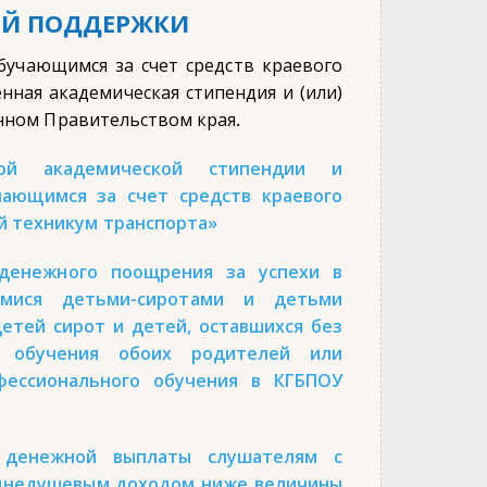
ОЙ ПОДДЕРЖКИ
бучающимся за счет средств краевого
нная академическая стипендия и (или)
енном Правительством края.
ной академической стипендии и
чающимся за счет средств краевого
й техникум транспорта»
денежного поощрения за успехи в
имися детьми-сиротами и детьми
етей сирот и детей, оставшихся без
д обучения обоих родителей или
фессионального обучения в КГБПОУ
 денежной выплаты слушателям с
еднедушевым доходом ниже величины