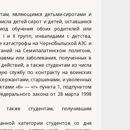
ентам, являющимся детьми-сиротами и
исла детей-сирот и детей, оставшихся
иод обучения обоих родителей или
I и II групп, инвалидами с детства,
е катастрофы на Чернобыльской АЭС и
таний на Семипалатинском полигоне,
равмы или заболевания, полученных в
действий, а также студентам из числа
ную службу по контракту на воинских
сержантами, старшинами, и уволенных
тами «б» — «г» пункта 1, подпунктом
Федерального закона от 28 марта 1998
ся также студентам, получившим
занной категории студентов со дня