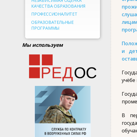
НЕЗАВИСИМАЯ ОЦЕНКА
КАЧЕСТВА ОБРАЗОВАНИЯ
прожи
ПРОФЕССИОНАЛИТЕТ
слуша
лицам
ОБРАЗОВАТЕЛЬНЫЕ
ПРОГРАММЫ
прогр
Полож
Мы используем
и де
остав
Госуд
учёбе
Госуд
проме
В пе
госуд
обуча