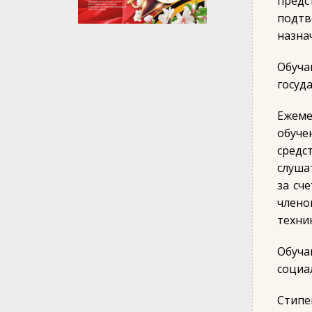
предс
подт
назна
Обуча
госуд
Ежеме
обуче
средс
слуша
за сч
члено
техни
Обуча
социа
Стипе