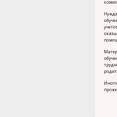
комис
Нужда
обуче
учет
оказы
помощ
Матер
обуче
трудн
родит
Иного
прожи