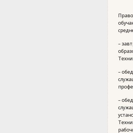
Право
обуча
средн
– зав
образ
Техни
– обе
служа
профе
– обе
служа
устан
Техни
рабоч