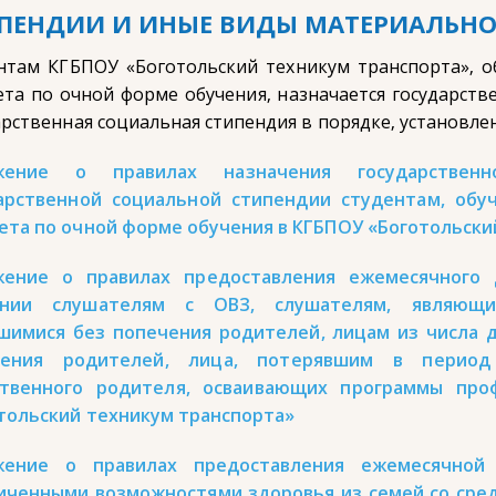
ПЕНДИИ И ИНЫЕ ВИДЫ МАТЕРИАЛЬН
нтам КГБПОУ «Боготольский техникум транспорта», о
та по очной форме обучения, назначается государстве
арственная социальная стипендия в порядке, установл
жение о правилах назначения государствен
арственной социальной стипендии студентам, обу
та по очной форме обучения в КГБПОУ «Боготольски
жение о правилах предоставления ежемесячного 
ении слушателям с ОВЗ, слушателям, являющ
шимися без попечения родителей, лицам из числа д
чения родителей, лица, потерявшим в перио
ственного родителя, осваивающих программы про
тольский техникум транспорта»
жение о правилах предоставления ежемесячной
иченными возможностями здоровья из семей со ср