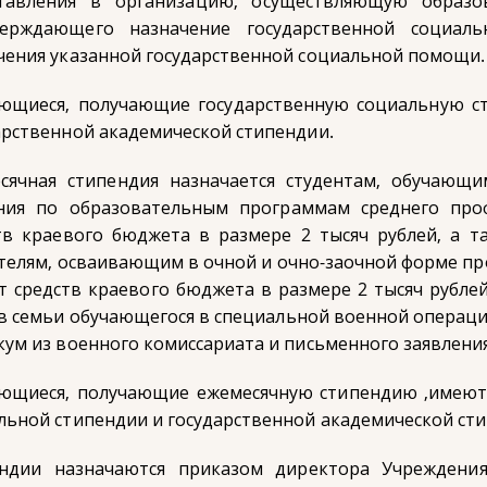
тавления в организацию, осуществляющую образов
верждающего назначение государственной социал
чения указанной государственной социальной помощи.
ющиеся, получающие государственную социальную с
арственной академической стипендии.
сячная стипендия назначается студентам, обучающ
ния по образовательным программам среднего проф
тв краевого бюджета в размере 2 тысяч рублей, а 
телям, осваивающим в очной и очно-заочной форме пр
ет средств краевого бюджета в размере 2 тысяч рубле
в семьи обучающегося в специальной военной операци
кум из военного комиссариата и письменного заявлени
ющиеся, получающие ежемесячную стипендию ,имеют 
льной стипендии и государственной академической ст
ндии назначаются приказом директора Учреждени