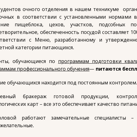
тудентов очного отделения в нашем техникуме орган
очных в соответствии с установленными нормами в
ояние пищеблока, цехов, участков, подсобных п
етворительное, обеспеченность посудой составляет 10
тветствии с Меню, разработанному и утвержденн
етной категории питающихся.
нты, обучающиеся по
программам подготовки квал
аммам профессионального обучения
—
питаются беспл
ие обучающихся находится под постоянным контролем
невный бракераж готовой продукции, контро
логических карт – все это обеспечивает качество питан
оловой работают замечательные специалисты 
желательные.