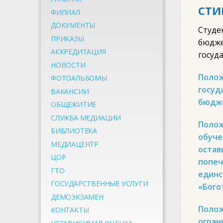
СТИ
ФИЛИАЛ
ДОКУМЕНТЫ
Студе
ПРИКАЗЫ
бюдже
АККРЕДИТАЦИЯ
госуд
НОВОСТИ
Поло
ФОТОАЛЬБОМЫ
госуд
ВАКАНСИИ
бюдже
ОБЩЕЖИТИЕ
СЛУЖБА МЕДИАЦИИ
Поло
БИБЛИОТЕКА
обуч
МЕДИАЦЕНТР
остав
ЦОР
попе
ГТО
един
ГОСУДАРСТВЕННЫЕ УСЛУГИ
«Бого
ДЕМОЭКЗАМЕН
Поло
КОНТАКТЫ
огран