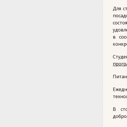
Для с
посад
сост
удовл
в соо
конкр
Студе
прогр
Питан
Ежед
техно
В ст
добро