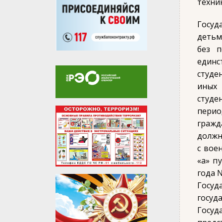
техни
Госуд
детьм
без п
единс
студе
иных 
студе
перио
гражд
должн
с вое
«а» п
года 
Госу
госуд
Госуд