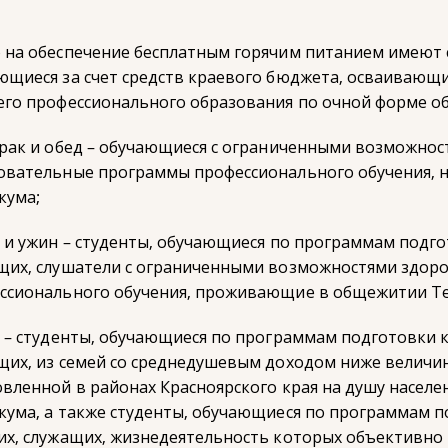
 на обеспечение бесплатным горячим питанием имеют 
ющиеся за счет средств краевого бюджета, осваиваю
его профессионального образования по очной форме об
трак и обед – обучающиеся с ограниченными возможно
овательные программы профессионального обучения,
кума;
д и ужин – студенты, обучающиеся по программам подг
щих, слушатели с ограниченными возможностями здор
ссионального обучения, проживающие в общежитии Те
д – студенты, обучающиеся по программам подготовки
щих, из семей со среднедушевым доходом ниже велич
овленной в районах Красноярского края на душу насе
кума, а также студенты, обучающиеся по программам
их, служащих, жизнедеятельность которых объективно