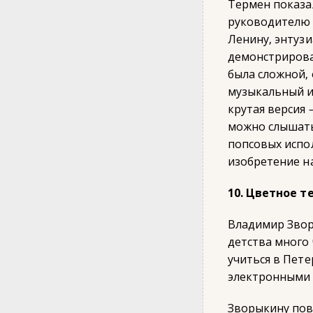
Термен показа
руководителю 
Ленину, энтузи
демонстрирова
была сложной, о
музыкальный и
крутая версия 
можно слышать
попсовых испо
изобретение на
10. Цветное 
Владимир Звор
детства много 
учиться в Пете
электронными 
Зворыкину пове