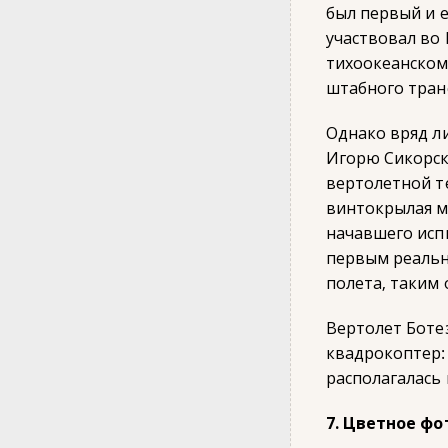
был первый и 
участвовал во
тихоокеанском
штабного тран
Однако вряд л
Игорю Сикорск
вертолетной т
винтокрылая ма
начавшего исп
первым реальн
полета, таким 
Вертолет Боте
квадрокоптер:
располагалась
7. Цветное фо