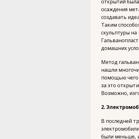
открытий была
осаждения мет
создавать иде
Таким способо
скульптуры на 
Гальванопласт
домашних усло
Метод гальван
нашли многочи
помощью чего т
за это открыт
Возможно, изг
2. Электромо
В последней тр
электромобили 
были меньше, и