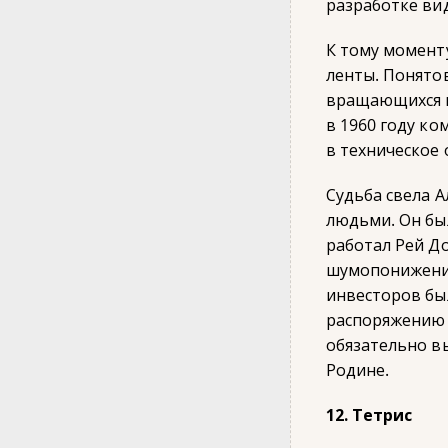
разработке ви
К тому момент
ленты. Понято
вращающихся г
в 1960 году ко
в техническое
Судьба свела 
людьми. Он бы
работал Рей Д
шумопонижения
инвесторов бы
распоряжению 
обязательно в
Родине.
12. Тетрис