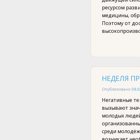
ресурсом разв
медицины, обр
Поэтому от до
высокопроизво
НЕДЕЛЯ П
Опубликовано
08.0
Негативные те
вызывают знач
молодых людей
организованны
среди молодёжи
возникает нео