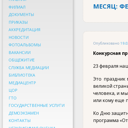
МЕСЯЦ:
ФЕ
ФИЛИАЛ
ДОКУМЕНТЫ
ПРИКАЗЫ
АККРЕДИТАЦИЯ
НОВОСТИ
Опубликовано
19.0
ФОТОАЛЬБОМЫ
ВАКАНСИИ
Конкурсная п
ОБЩЕЖИТИЕ
23 февраля на
СЛУЖБА МЕДИАЦИИ
БИБЛИОТЕКА
Это праздник м
МЕДИАЦЕНТР
великой стран
ЦОР
человека, и мы
ГТО
или кому еще п
ГОСУДАРСТВЕННЫЕ УСЛУГИ
Ко Дню защитн
ДЕМОЭКЗАМЕН
программа «Отв
КОНТАКТЫ