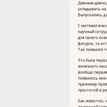
Давным-давно,
укладывать на
Выпускались да
С математичес
научный сотру
для своего ком
фигурок, то ес
Так появился т
Это была перв
железного зана
вообще первая
появилось мног
прежнему прив
простотой и р
Как известно, 
движущей сило