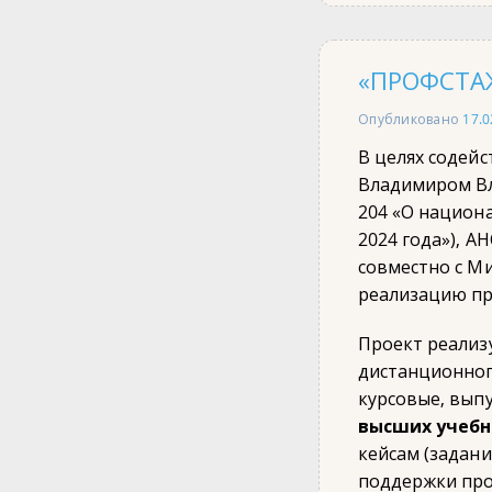
«ПРОФСТА
Опубликовано
17.0
В целях содей
Владимиром Вл
204 «О национа
2024 года»), 
совместно с М
реализацию п
Проект реализу
дистанционног
курсовые, вып
высших учебн
кейсам (задани
поддержки про