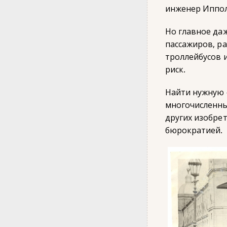
инженер Иппол
Но главное даж
пассажиров, р
троллейбусов и
риск.
Найти нужную 
многочисленны
других изобрет
бюрократией.