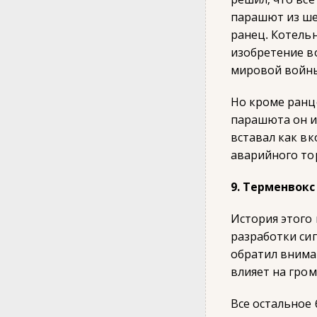
парашют из ше
ранец. Котель
изобретение в
мировой войн
Но кроме ранц
парашюта он и
вставал как в
аварийного то
9. Терменвокс
История этого
разработки си
обратил внима
влияет на гро
Все остальное 