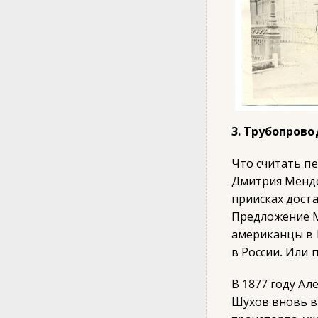
3. Трубопров
Что считать п
Дмитрия Менде
приисках доста
Предложение М
американцы в П
в России. Или 
В 1877 году А
Шухов вновь в