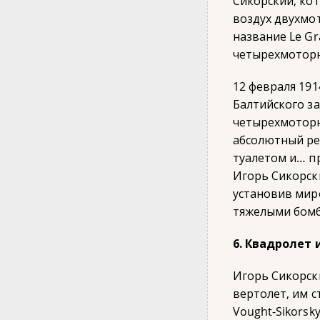
Сикорский, кот
воздух двухмо
название Le Gr
четырехмоторн
12 февраля 191
Балтийского за
четырехмоторн
абсолютный ре
туалетом и… п
Игорь Сикорск
установив мир
тяжелыми бом
6. Квадролет 
Игорь Сикорск
вертолет, им с
Vought-Sikorsk