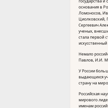
государства и 
основан
Ломоносов, Ив
Циолковский, 
Сергеевич Але
ученых
стала первой с
искусственный 
Немало россий
Павлов, И.И. М
У России боль
выдающихся уч
страну на миро
Российская нау
мирового лиде
именам российс