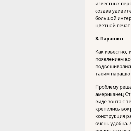
известных перс
создав удивит
большой интер
цветной печат
8. Парашют
Как известно, 
появлением во
подвешивались 
таким парашют
Проблему реша
американец Ст
виде зонта с 
крепились вок
конструкция ра
очень удобна.
решил, что все