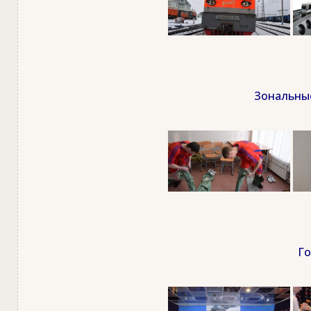
Зональные
Го