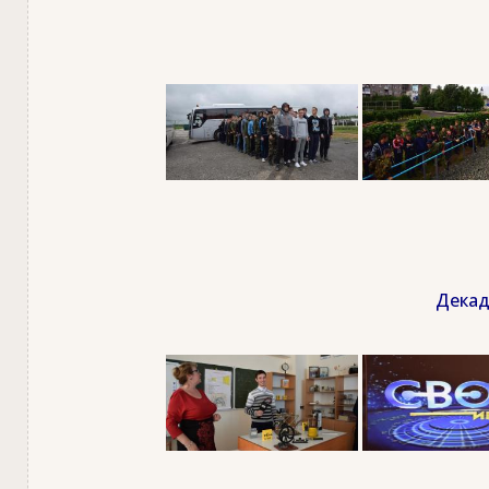
Декад