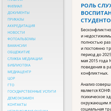
РОЛЬ СЛУ
ФИЛИАЛ
ВОСПИТА
ДОКУМЕНТЫ
СТУДЕНТО
ПРИКАЗЫ
АККРЕДИТАЦИЯ
Бесконфликтно
НОВОСТИ
и недостижимы
ФОТОАЛЬБОМЫ
полностью раз
ВАКАНСИИ
и постоянно т
ОБЩЕЖИТИЕ
период до 202
СЛУЖБА МЕДИАЦИИ
мая 2015 года
БИБЛИОТЕКА
поведения в ра
МЕДИАЦЕНТР
конфликтных.
ЦОР
Анализ соверш
ГТО
является КОНФ
ГОСУДАРСТВЕННЫЕ УСЛУГИ
психическое зд
ДЕМОЭКЗАМЕН
окружающим лю
КОНТАКТЫ
социальная тр