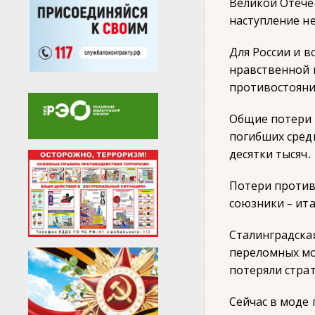
Великой Отече
наступление не
Для России и в
нравственной 
противостояни
Общие потери 
погибших сред
десятки тысяч.
Потери против
союзники – ит
Сталинградска
переломных мо
потеряли стра
Сейчас в моде