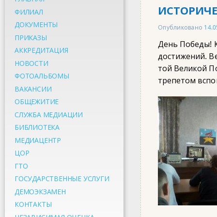
ИСТОРИЧЕ
ФИЛИАЛ
ДОКУМЕНТЫ
Опубликовано
14.0
ПРИКАЗЫ
День Победы! К
АККРЕДИТАЦИЯ
достижений. Ве
НОВОСТИ
той Великой По
ФОТОАЛЬБОМЫ
трепетом вспо
ВАКАНСИИ
ОБЩЕЖИТИЕ
СЛУЖБА МЕДИАЦИИ
БИБЛИОТЕКА
МЕДИАЦЕНТР
ЦОР
ГТО
ГОСУДАРСТВЕННЫЕ УСЛУГИ
ДЕМОЭКЗАМЕН
КОНТАКТЫ