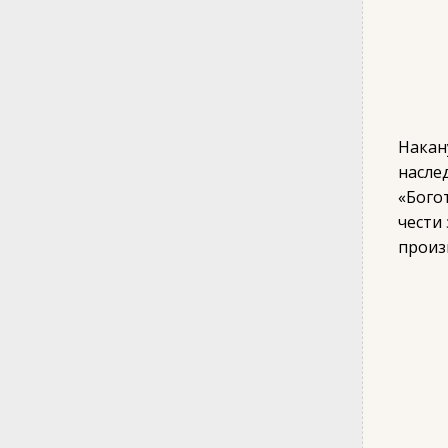
Накан
насле
«Бого
чести
произ