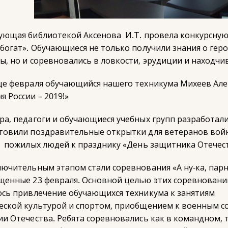
ующая библиотекой Аксенова И.Т. провела конкурсную
 богат». Обучающиеся не только получили знания о гер
ы, но и соревновались в ловкости, эрудиции и находчи
це февраля обучающийся нашего техникума Михеев Але
я России – 2019!»
ра, педагоги и обучающиеся учебных групп разработали
товили поздравительные открытки для ветеранов вой
, пожилых людей к празднику «День защитника Отечест
лючительным этапом стали соревнования «А ну-ка, парн
щенные 23 февраля. Основной целью этих соревновани
ось привлечение обучающихся техникума к занятиям
еской культурой и спортом, приобщением к военным 
ии Отечества. Ребята соревновались как в командном, т