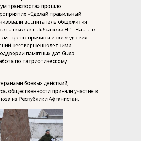
кум транспорта» прошло
роприятие «Сделай правильный
анизовали воспитатель общежития
гог – психолог Чебышова Н.С. На этом
ссмотрены причины и последствия
ений несовершеннолетними.
реддверии памятных дат была
абота по патриотическому
теранами боевых действий,
са, общественности приняли участие в
юза из Республики Афганистан.