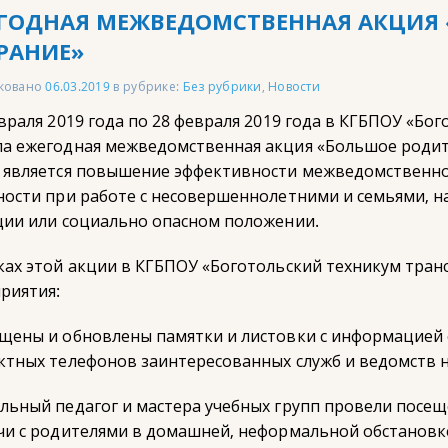
ГОДНАЯ МЕЖВЕДОМСТВЕННАЯ АКЦИЯ 
РАНИЕ»
ковано
06.03.2019
в рубрике:
Без рубрики
,
Новости
евраля 2019 года по 28 февраля 2019 года в КГБПОУ «Бо
а ежегодная межведомственная акция «Большое родит
 является повышение эффективности межведомственно
ности при работе с несовершеннолетними и семьями, 
ции или социально опасном положении.
ках этой акции в КГБПОУ «Боготольский техникум тра
риятия:
щены и обновлены памятки и листовки с информацией 
ктных телефонов заинтересованных служб и ведомств 
льный педагог и мастера учебных групп провели посеще
чи с родителями в домашней, неформальной обстанов