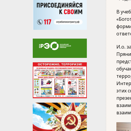
В уче
«Бого
форми
ответ
И.о. 
Пряни
предс
обуча
терро
Интер
этих 
презе
взаим
взаим