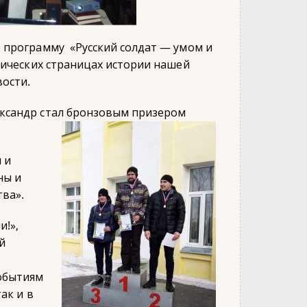
 программу «Русский солдат — умом и
оических страницах истории нашей
вости.
ксандр стал бронзовым призером
 и
ны и
ва».
и!»,
й
событиям
ак и в