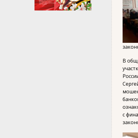
закон
В общ
участ
Росси
Серге
мошен
банко
ознак
с фин
закон