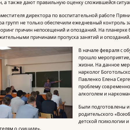
н, а также дают правильную оценку сложившейся ситуа
заместителя директора по воспитательной работе Пряни
ра групп не только обеспечили ежедневный контроль з
оринг причин непосещений и опозданий. На планерке 
жительными причинами пропуска занятий и опозданий
В начале февраля с о
прошло мероприятие,
жизни. На данное ме
нарколог Боготольск
Павленко Елена Серге
проблему современно
алкоголем и наркома
Были подготовлены и
родительского «Всеоб
детской психологии и 
телям о суициде».