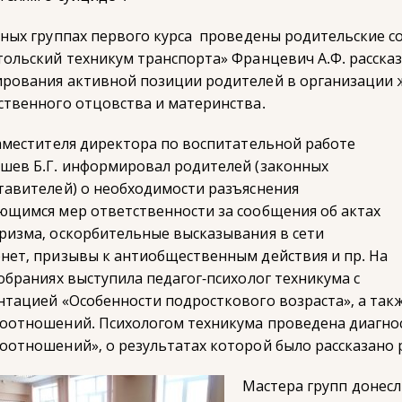
бных группах первого курса проведены родительские с
тольский техникум транспорта» Францевич А.Ф. расска
рования активной позиции родителей в организации 
ственного отцовства и материнства.
заместителя директора по воспитательной работе
шев Б.Г. информировал родителей (законных
тавителей) о необходимости разъяснения
ющимся мер ответственности за сообщения об актах
ризма, оскорбительные высказывания в сети
нет, призывы к антиобщественным действия и пр. На
собраниях выступила педагог-психолог техникума с
нтацией «Особенности подросткового возраста», а так
оотношений. Психологом техникума проведена диагно
оотношений», о результатах которой было рассказано 
Мастера групп донес