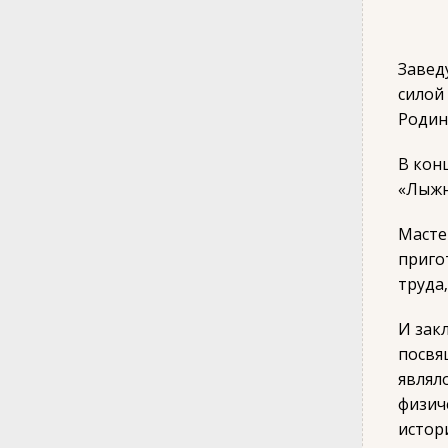
Завед
силой
Родин
В кон
«Лыжн
Масте
приго
труда
И зак
посвя
являл
физич
истор