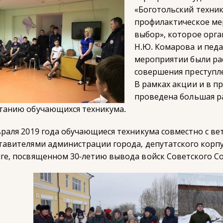
«Боготольский техни
профилактическое ме
выбор», которое орг
Н.Ю. Комарова и педа
мероприятии были ра
совершения преступл
В рамках акции и в п
проведена большая р
танию обучающихся техникума.
враля 2019 года обучающиеся техникума совместно с ве
тавителями администрации города, депутатского корпу
ге, посвященном 30-летию вывода войск Советского Со