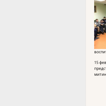
воспи
15 фе
предс
митин