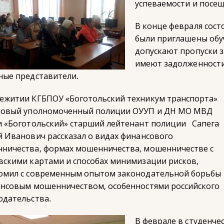
успеваемости и посе
В конце февраля сост
были приглашены обу
допускают пропуски 
имеют задолженности
ные представители.
ежитии КГБПОУ «Боготольский техникум транспорта»
ковый уполномоченный полиции ОУУП и ДН МО МВД
и «Боготольский» старший лейтенант полиции Сапега
й Иванович рассказал о видах финансового
ничества, формах мошенничества, мошенничестве с
вскими картами и способах минимизации рисков,
омил с современным опытом законодательной борьбы
ансовым мошенничеством, особенностями российского
одательства.
В феврале в студенч