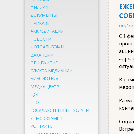
ЕЖЕ
ФИЛИАЛ
СОБ
ДОКУМЕНТЫ
ПРИКАЗЫ
Опубли
АККРЕДИТАЦИЯ
С 1 ф
НОВОСТИ
прошл
ФОТОАЛЬБОМЫ
акции
ВАКАНСИИ
адрес
ОБЩЕЖИТИЕ
ситуа
СЛУЖБА МЕДИАЦИИ
БИБЛИОТЕКА
В рам
МЕДИАЦЕНТР
мероп
ЦОР
Разме
ГТО
конта
ГОСУДАРСТВЕННЫЕ УСЛУГИ
ДЕМОЭКЗАМЕН
Социа
КОНТАКТЫ
Встре