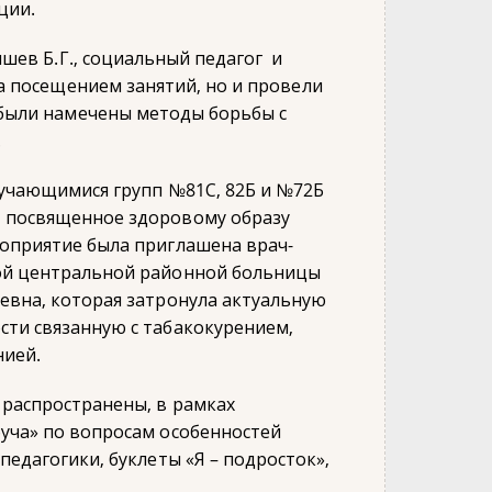
ции.
шев Б.Г., социальный педагог и
а посещением занятий, но и провели
были намечены методы борьбы с
.
бучающимися групп №81С, 82Б и №72Б
 посвященное здоровому образу
роприятие была приглашена врач-
ой центральной районной больницы
евна, которая затронула актуальную
сти связанную с табакокурением,
нией.
 распространены, в рамках
уча» по вопросам особенностей
педагогики, буклеты «Я – подросток»,