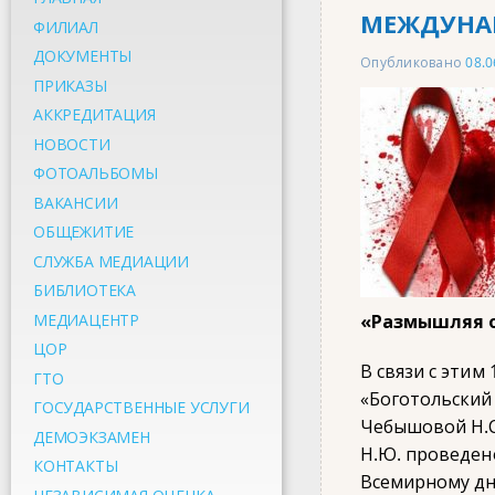
МЕЖДУНАР
ФИЛИАЛ
ДОКУМЕНТЫ
Опубликовано
08.0
ПРИКАЗЫ
АККРЕДИТАЦИЯ
НОВОСТИ
ФОТОАЛЬБОМЫ
ВАКАНСИИ
ОБЩЕЖИТИЕ
СЛУЖБА МЕДИАЦИИ
БИБЛИОТЕКА
МЕДИАЦЕНТР
«Размышляя о
ЦОР
В связи с этим
ГТО
«Боготольский
ГОСУДАРСТВЕННЫЕ УСЛУГИ
Чебышовой Н.С
ДЕМОЭКЗАМЕН
Н.Ю. проведен
КОНТАКТЫ
Всемирному дн