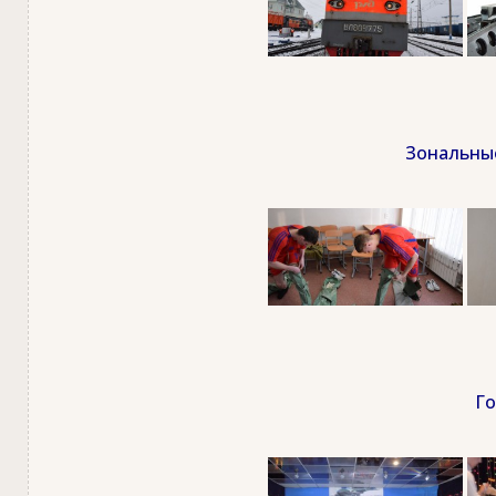
Зональные
Го