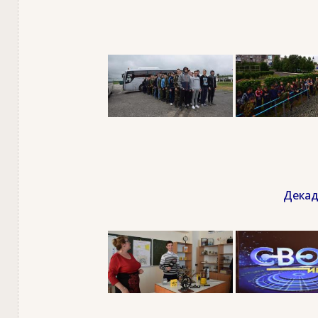
Декад