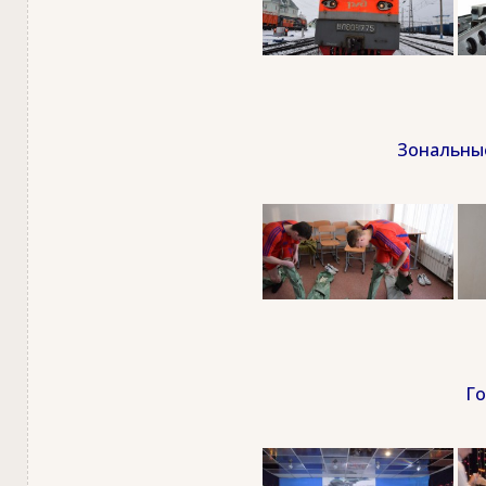
Зональные
Го