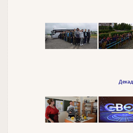
Декад