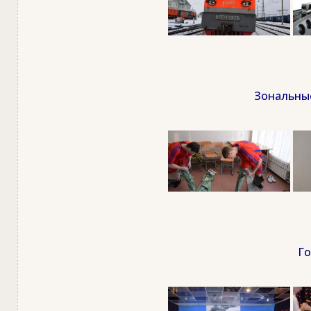
Зональные
Го