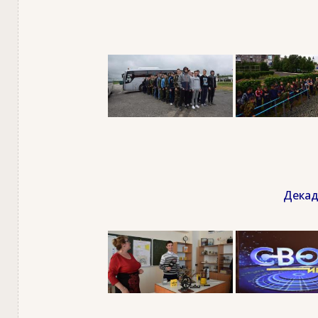
Декад