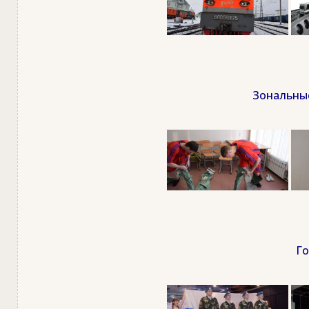
Зональные
Го