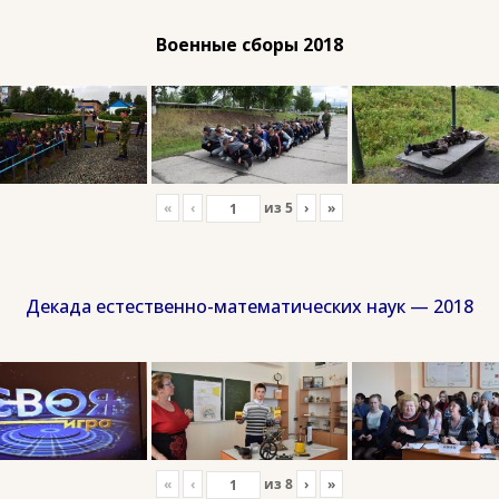
Военные сборы 2018
«
‹
из
5
›
»
Декада естественно-математических наук — 2018
«
‹
из
8
›
»