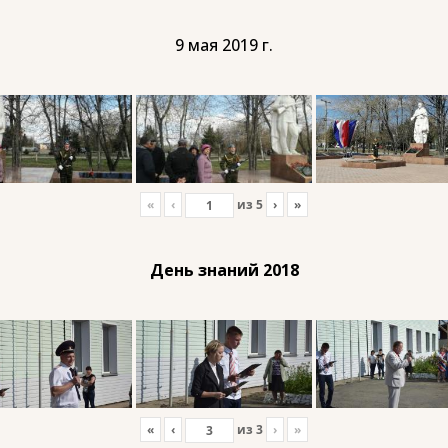
9 мая 2019 г.
«
‹
из
5
›
»
День знаний 2018
«
‹
из
3
›
»