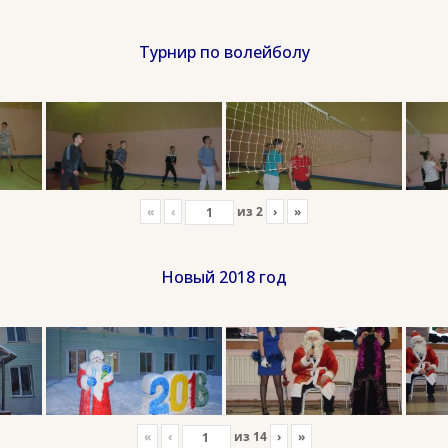
Турнир по волейболу
«
‹
из
2
›
»
Новый 2018 год
«
‹
из
14
›
»