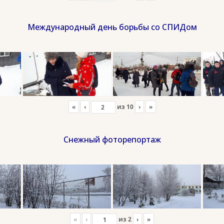
Международный день борьбы со СПИДом
«
‹
из
10
›
»
Снежный фоторепортаж
«
‹
из
2
›
»