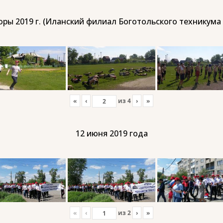
ры 2019 г. (Иланский филиал Боготольского техникума
«
‹
из
4
›
»
12 июня 2019 года
«
‹
из
2
›
»