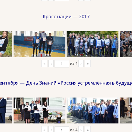
Кросс нации — 2017
«
‹
из
4
›
»
сентября — День Знаний «Россия устремлённая в будущ
«
‹
из
4
›
»