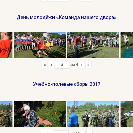
День молодёжи «Команда нашего двора»
«
‹
из
4
›
»
Учебно-полевые сборы 2017