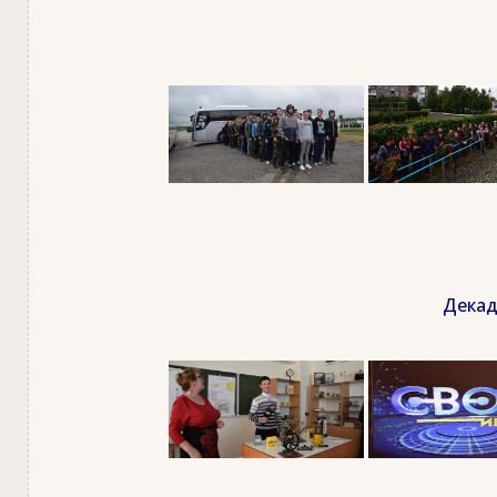
Декад