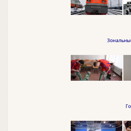
Зональные
Го