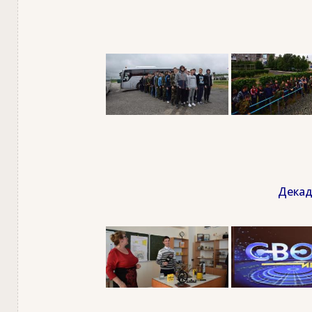
Декад