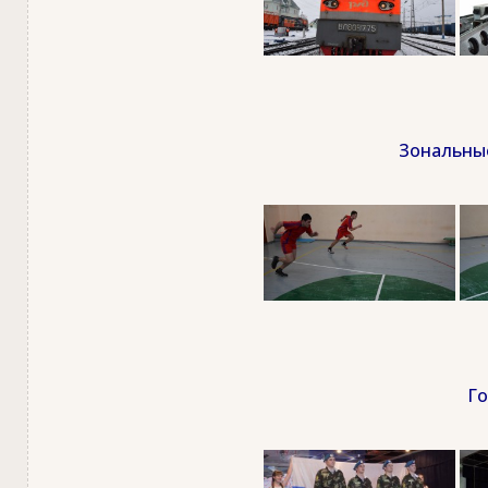
Зональные
Го