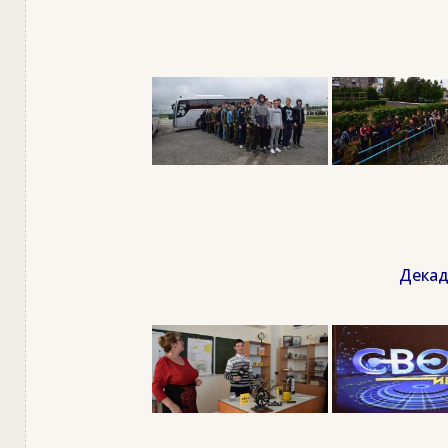
Декад