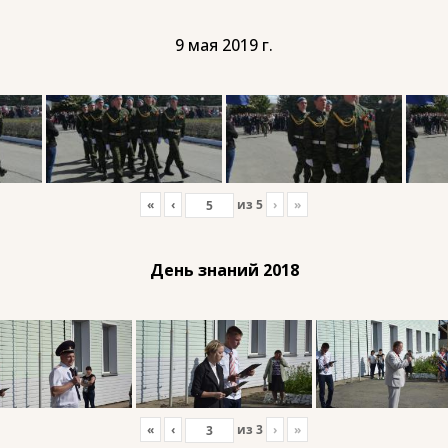
9 мая 2019 г.
«
‹
из
5
›
»
День знаний 2018
«
‹
из
3
›
»