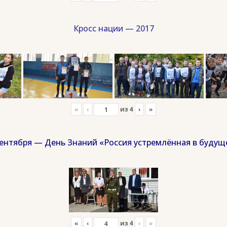
Кросс нации — 2017
«
‹
из
4
›
»
сентября — День Знаний «Россия устремлённая в будущ
«
‹
из
4
›
»