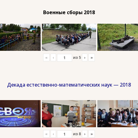
Военные сборы 2018
«
‹
из
5
›
»
Декада естественно-математических наук — 2018
«
‹
из
8
›
»