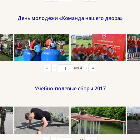
День молодёжи «Команда нашего двора»
«
‹
из
4
›
»
Учебно-полевые сборы 2017