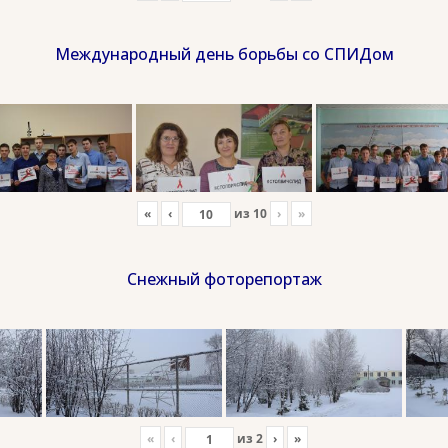
Международный день борьбы со СПИДом
«
‹
из
10
›
»
Снежный фоторепортаж
«
‹
из
2
›
»