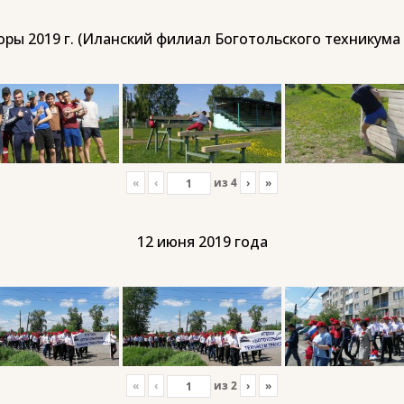
ры 2019 г. (Иланский филиал Боготольского техникума
«
‹
из
4
›
»
12 июня 2019 года
«
‹
из
2
›
»