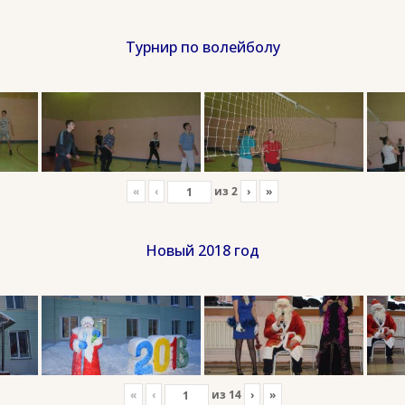
Турнир по волейболу
«
‹
из
2
›
»
Новый 2018 год
«
‹
из
14
›
»