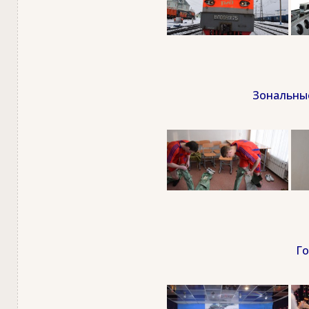
Зональные
Го