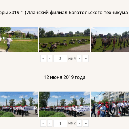
ры 2019 г. (Иланский филиал Боготольского техникума
«
‹
из
4
›
»
12 июня 2019 года
«
‹
из
2
›
»