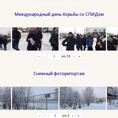
Международный день борьбы со СПИДом
«
‹
из
10
›
»
Снежный фоторепортаж
«
‹
из
2
›
»