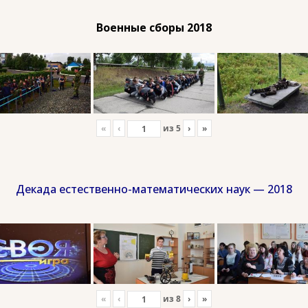
Военные сборы 2018
«
‹
из
5
›
»
Декада естественно-математических наук — 2018
«
‹
из
8
›
»