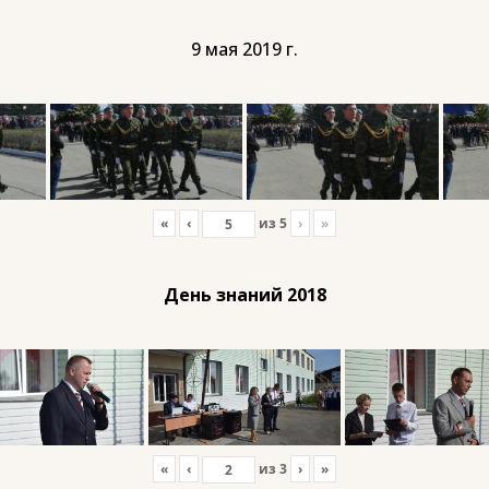
9 мая 2019 г.
«
‹
из
5
›
»
День знаний 2018
«
‹
из
3
›
»