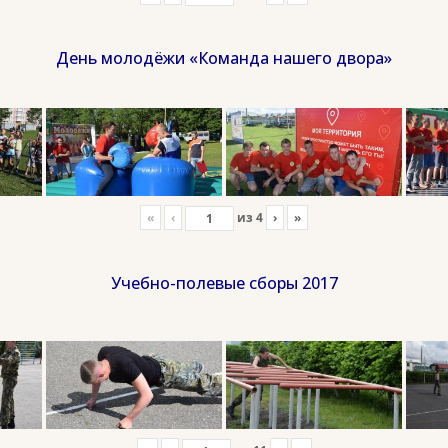
День молодёжи «Команда нашего двора»
«
‹
из
4
›
»
Учебно-полевые сборы 2017