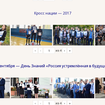
Кросс нации — 2017
«
‹
из
4
›
»
сентября — День Знаний «Россия устремлённая в будущ
«
‹
из
4
›
»