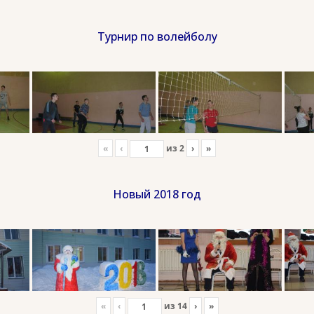
Турнир по волейболу
«
‹
из
2
›
»
Новый 2018 год
«
‹
из
14
›
»