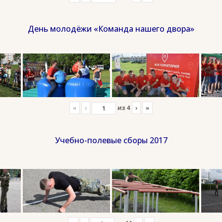
День молодёжи «Команда нашего двора»
«
‹
из
4
›
»
Учебно-полевые сборы 2017