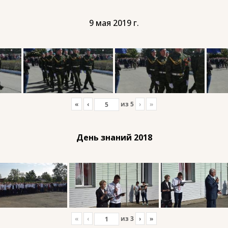
9 мая 2019 г.
«
‹
из
5
›
»
День знаний 2018
«
‹
из
3
›
»