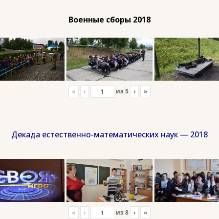
Военные сборы 2018
«
‹
из
5
›
»
Декада естественно-математических наук — 2018
«
‹
из
8
›
»