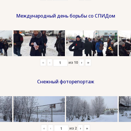
Международный день борьбы со СПИДом
«
‹
из
10
›
»
Снежный фоторепортаж
«
‹
из
2
›
»