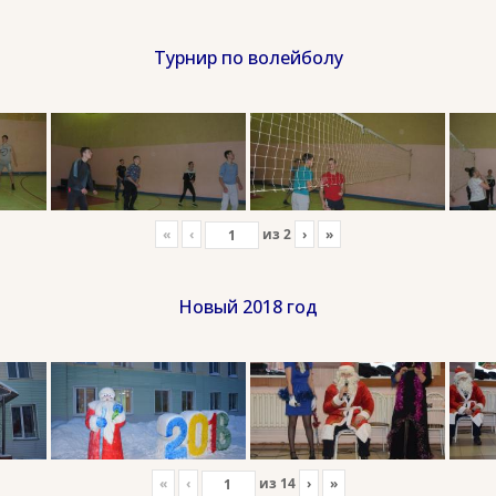
Турнир по волейболу
«
‹
из
2
›
»
Новый 2018 год
«
‹
из
14
›
»