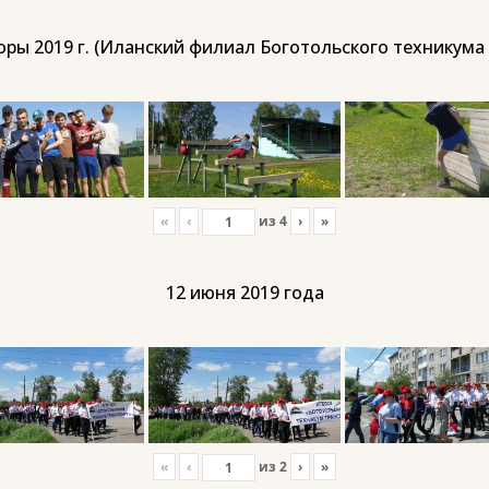
ры 2019 г. (Иланский филиал Боготольского техникума
«
‹
из
4
›
»
12 июня 2019 года
«
‹
из
2
›
»