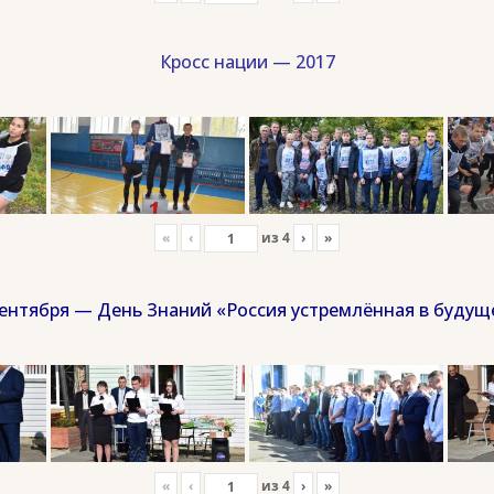
Кросс нации — 2017
«
‹
из
4
›
»
сентября — День Знаний «Россия устремлённая в будущ
«
‹
из
4
›
»