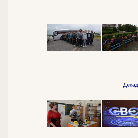
Декад