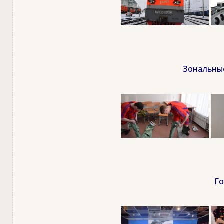
Зональные
Го