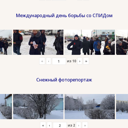
Международный день борьбы со СПИДом
«
‹
из
10
›
»
Снежный фоторепортаж
«
‹
из
2
›
»