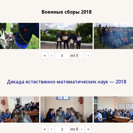
Военные сборы 2018
«
‹
из
5
›
»
Декада естественно-математических наук — 2018
«
‹
из
8
›
»