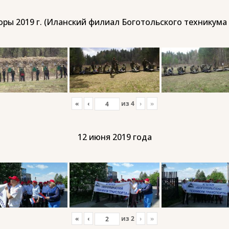
ры 2019 г. (Иланский филиал Боготольского техникума
«
‹
из
4
›
»
12 июня 2019 года
«
‹
из
2
›
»