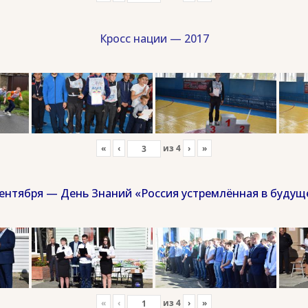
Кросс нации — 2017
«
‹
из
4
›
»
сентября — День Знаний «Россия устремлённая в будущ
«
‹
из
4
›
»