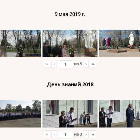
9 мая 2019 г.
«
‹
из
5
›
»
День знаний 2018
«
‹
из
3
›
»