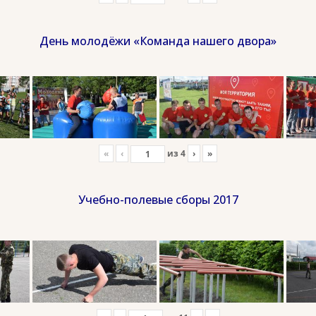
День молодёжи «Команда нашего двора»
«
‹
из
4
›
»
Учебно-полевые сборы 2017