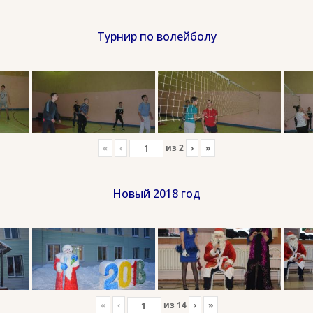
Турнир по волейболу
«
‹
из
2
›
»
Новый 2018 год
«
‹
из
14
›
»