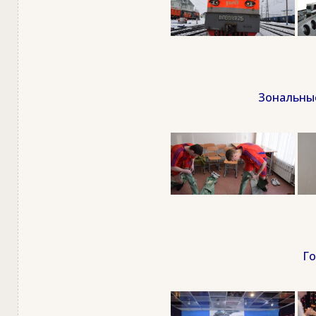
Зональные
Го