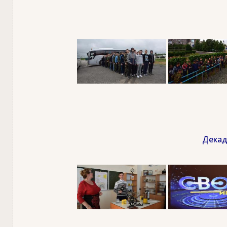
Декад