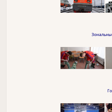
Зональные
Го