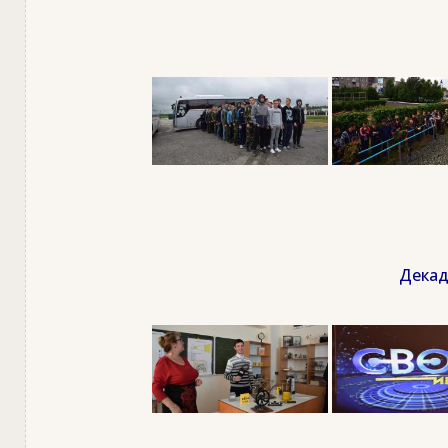
Декад