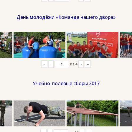
День молодёжи «Команда нашего двора»
«
‹
из
4
›
»
Учебно-полевые сборы 2017