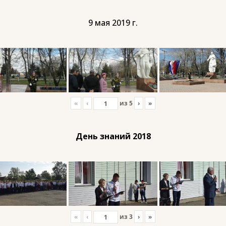
9 мая 2019 г.
«
‹
из
5
›
»
День знаний 2018
«
‹
из
3
›
»