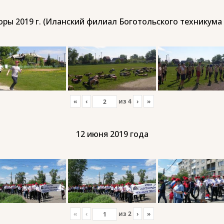
ры 2019 г. (Иланский филиал Боготольского техникума
«
‹
из
4
›
»
12 июня 2019 года
«
‹
из
2
›
»