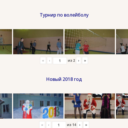
Турнир по волейболу
«
‹
из
2
›
»
Новый 2018 год
«
‹
из
14
›
»