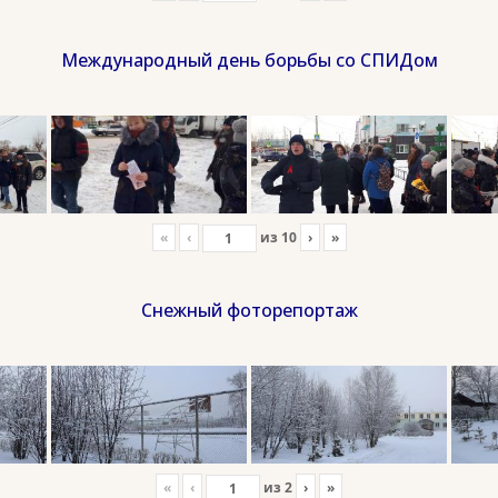
Международный день борьбы со СПИДом
«
‹
из
10
›
»
Снежный фоторепортаж
«
‹
из
2
›
»