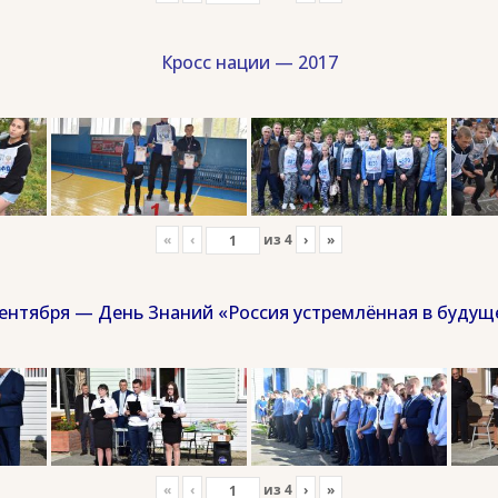
Кросс нации — 2017
«
‹
из
4
›
»
сентября — День Знаний «Россия устремлённая в будущ
«
‹
из
4
›
»