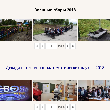
Военные сборы 2018
«
‹
из
5
›
»
Декада естественно-математических наук — 2018
«
‹
из
8
›
»