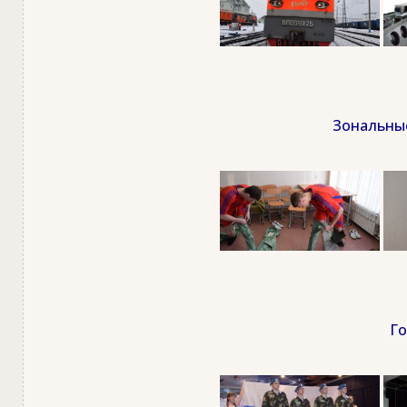
Зональные
Го