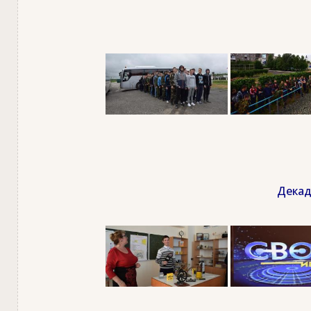
Декад