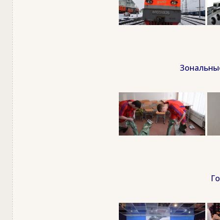
Зональные
Го