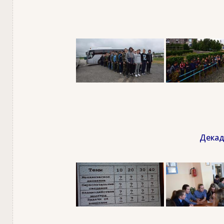
Декад