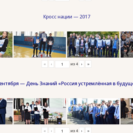
Кросс нации — 2017
«
‹
из
4
›
»
сентября — День Знаний «Россия устремлённая в будущ
«
‹
из
4
›
»