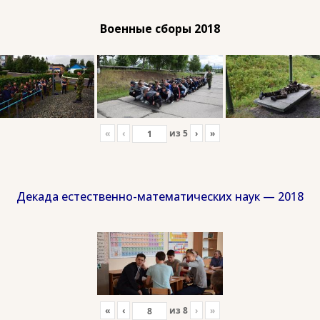
Военные сборы 2018
«
‹
из
5
›
»
Декада естественно-математических наук — 2018
«
‹
из
8
›
»