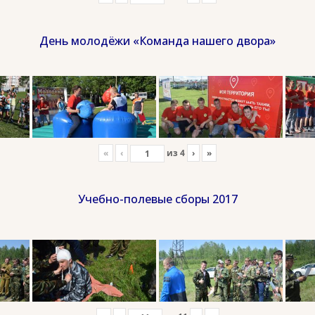
День молодёжи «Команда нашего двора»
«
‹
из
4
›
»
Учебно-полевые сборы 2017