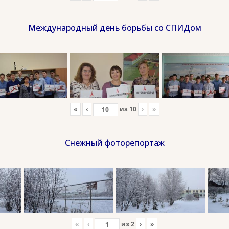
Международный день борьбы со СПИДом
«
‹
из
10
›
»
Снежный фоторепортаж
«
‹
из
2
›
»