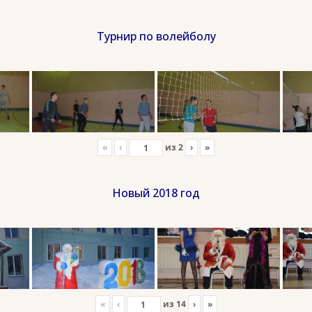
Турнир по волейболу
«
‹
из
2
›
»
Новый 2018 год
«
‹
из
14
›
»