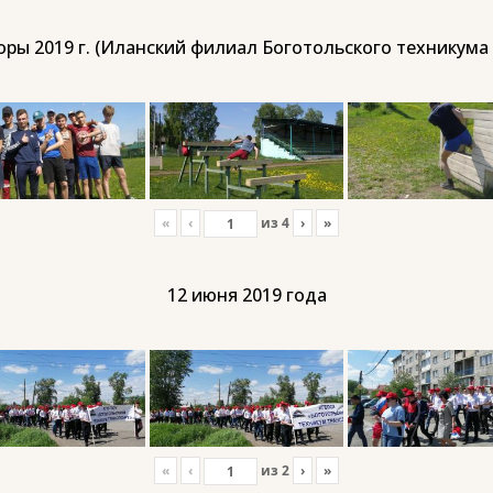
ры 2019 г. (Иланский филиал Боготольского техникума
«
‹
из
4
›
»
12 июня 2019 года
«
‹
из
2
›
»