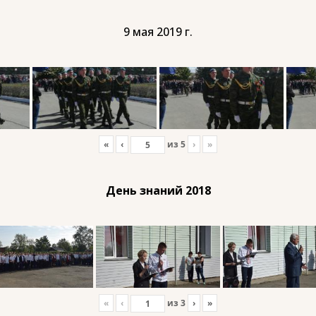
9 мая 2019 г.
«
‹
из
5
›
»
День знаний 2018
«
‹
из
3
›
»