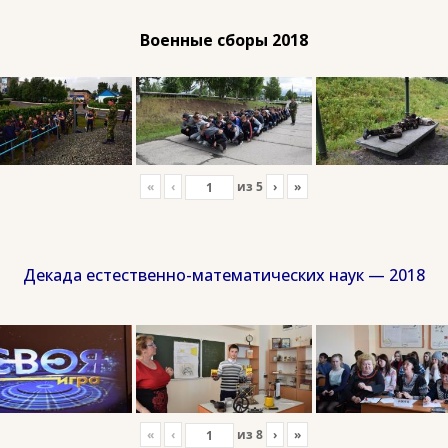
Военные сборы 2018
«
‹
из
5
›
»
Декада естественно-математических наук — 2018
«
‹
из
8
›
»