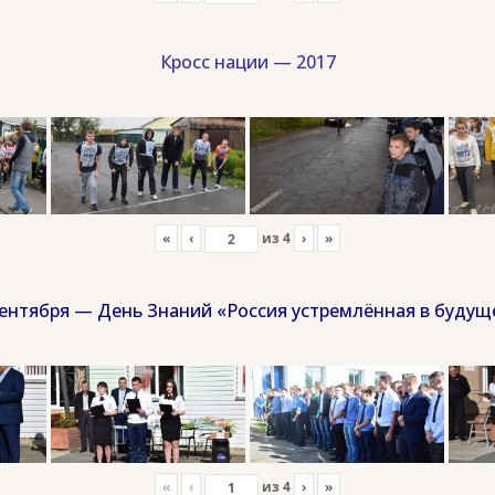
Кросс нации — 2017
«
‹
из
4
›
»
сентября — День Знаний «Россия устремлённая в будущ
«
‹
из
4
›
»