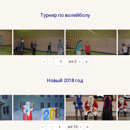
Турнир по волейболу
«
‹
из
2
›
»
Новый 2018 год
«
‹
из
14
›
»