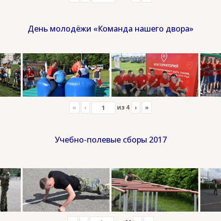
День молодёжи «Команда нашего двора»
«
‹
из
4
›
»
Учебно-полевые сборы 2017