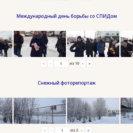
Международный день борьбы со СПИДом
«
‹
из
10
›
»
Снежный фоторепортаж
«
‹
из
2
›
»