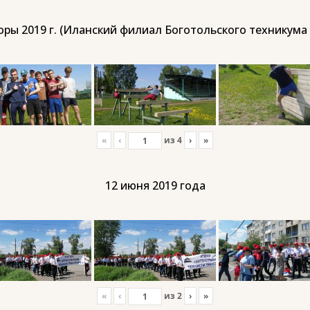
ры 2019 г. (Иланский филиал Боготольского техникума
«
‹
из
4
›
»
12 июня 2019 года
«
‹
из
2
›
»