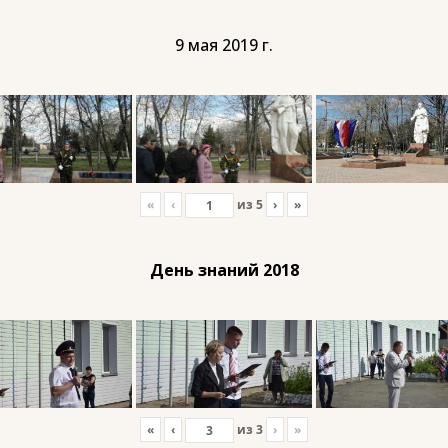
9 мая 2019 г.
«
‹
из
5
›
»
День знаний 2018
«
‹
из
3
›
»