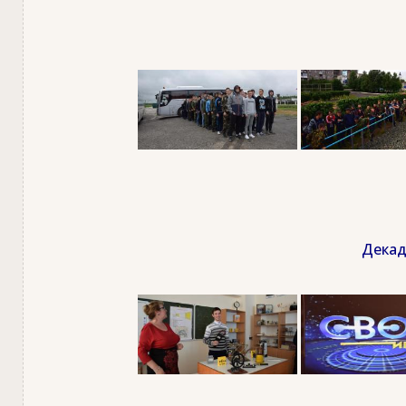
Декад