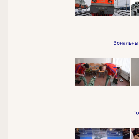
Зональные
Го