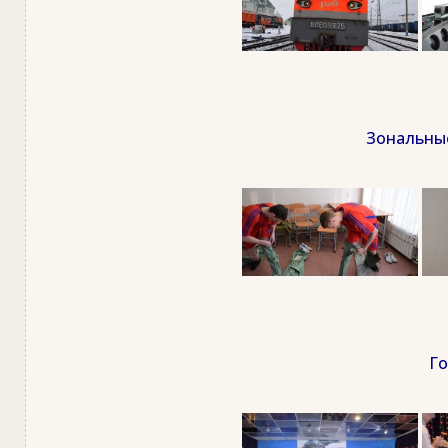
Зональные
Го