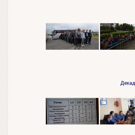
Декад