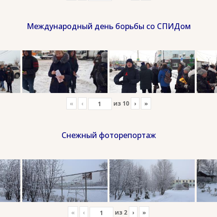
Международный день борьбы со СПИДом
«
‹
из
10
›
»
Снежный фоторепортаж
«
‹
из
2
›
»