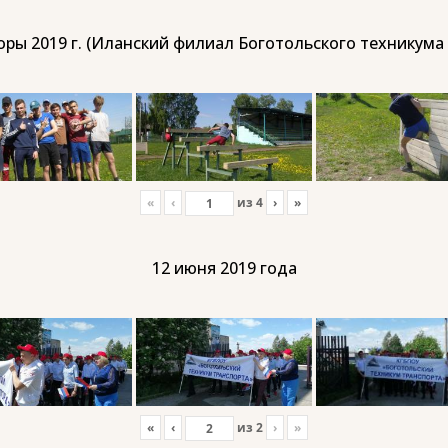
ры 2019 г. (Иланский филиал Боготольского техникума
«
‹
из
4
›
»
12 июня 2019 года
«
‹
из
2
›
»