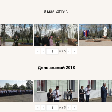
9 мая 2019 г.
«
‹
из
5
›
»
День знаний 2018
«
‹
из
3
›
»