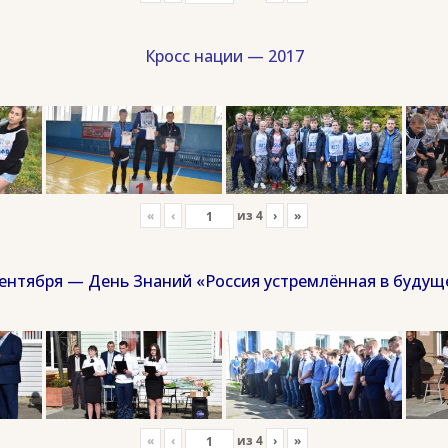
Кросс нации — 2017
«
‹
из
4
›
»
сентября — День Знаний «Россия устремлённая в будущ
«
‹
из
4
›
»