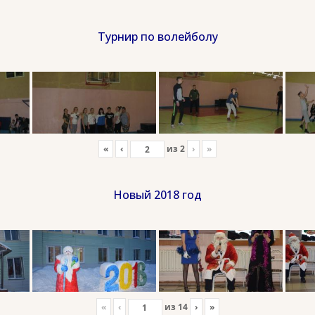
Турнир по волейболу
«
‹
из
2
›
»
Новый 2018 год
«
‹
из
14
›
»