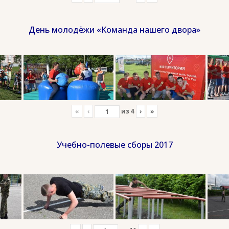
День молодёжи «Команда нашего двора»
«
‹
из
4
›
»
Учебно-полевые сборы 2017