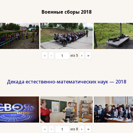
Военные сборы 2018
«
‹
из
5
›
»
Декада естественно-математических наук — 2018
«
‹
из
8
›
»