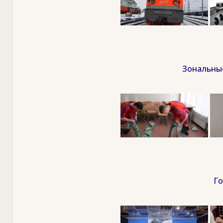
Зональные
Го