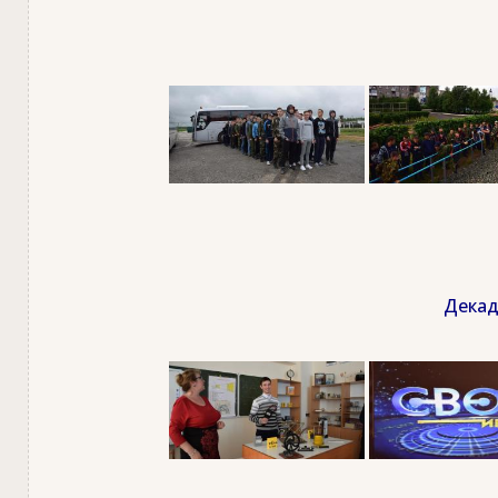
Декад