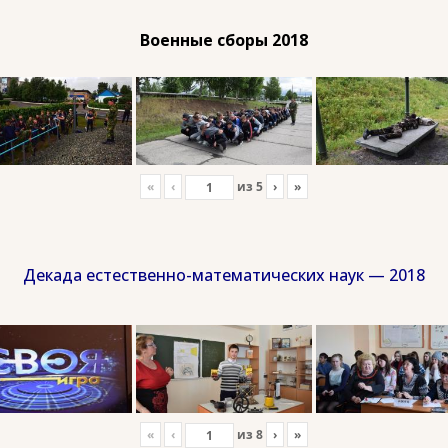
Военные сборы 2018
«
‹
из
5
›
»
Декада естественно-математических наук — 2018
«
‹
из
8
›
»