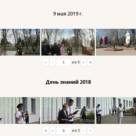
9 мая 2019 г.
«
‹
из
5
›
»
День знаний 2018
«
‹
из
3
›
»