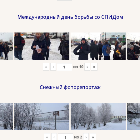
Международный день борьбы со СПИДом
«
‹
из
10
›
»
Снежный фоторепортаж
«
‹
из
2
›
»