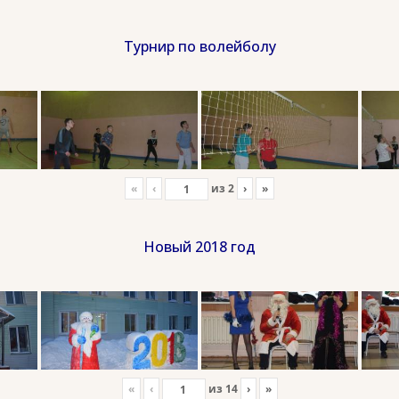
Турнир по волейболу
«
‹
из
2
›
»
Новый 2018 год
«
‹
из
14
›
»