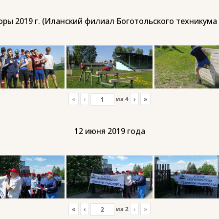
ры 2019 г. (Иланский филиал Боготольского техникума
«
‹
из
4
›
»
12 июня 2019 года
«
‹
из
2
›
»