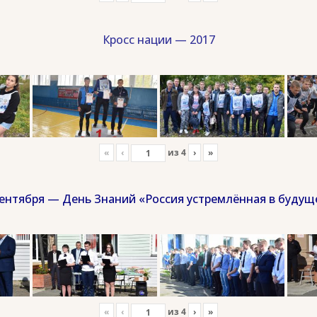
Кросс нации — 2017
«
‹
из
4
›
»
сентября — День Знаний «Россия устремлённая в будущ
«
‹
из
4
›
»