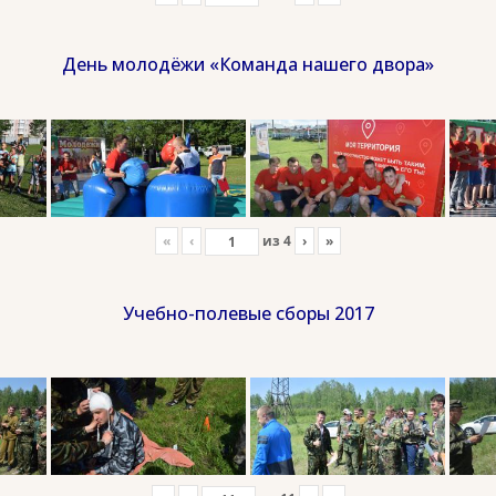
День молодёжи «Команда нашего двора»
«
‹
из
4
›
»
Учебно-полевые сборы 2017