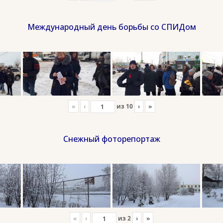
Международный день борьбы со СПИДом
«
‹
из
10
›
»
Снежный фоторепортаж
«
‹
из
2
›
»