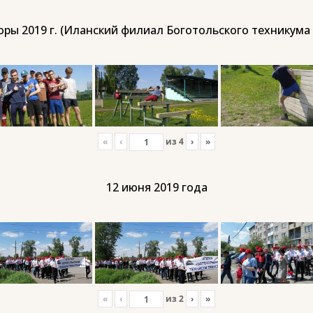
ры 2019 г. (Иланский филиал Боготольского техникума
«
‹
из
4
›
»
12 июня 2019 года
«
‹
из
2
›
»