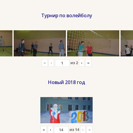
Турнир по волейболу
«
‹
из
2
›
»
Новый 2018 год
«
‹
из
14
›
»