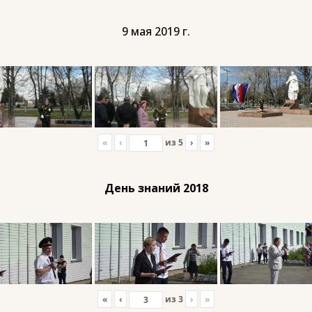
9 мая 2019 г.
«
‹
из
5
›
»
День знаний 2018
«
‹
из
3
›
»