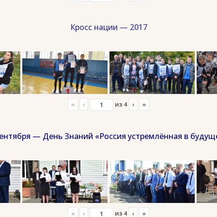
Кросс нации — 2017
«
‹
из
4
›
»
сентября — День Знаний «Россия устремлённая в будущ
«
‹
из
4
›
»