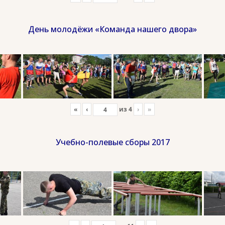
День молодёжи «Команда нашего двора»
«
‹
из
4
›
»
Учебно-полевые сборы 2017