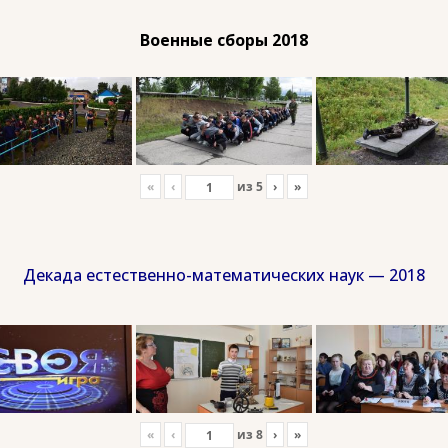
Военные сборы 2018
«
‹
из
5
›
»
Декада естественно-математических наук — 2018
«
‹
из
8
›
»