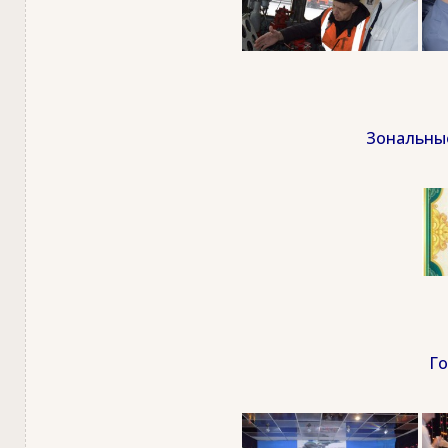
Зональные
Го