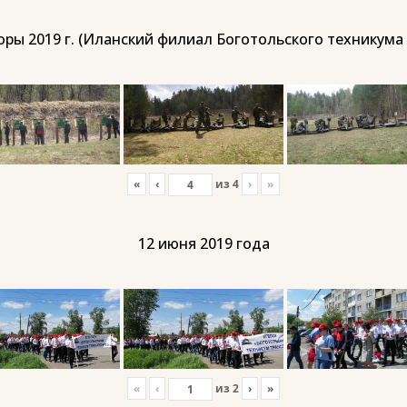
ры 2019 г. (Иланский филиал Боготольского техникума
«
‹
из
4
›
»
12 июня 2019 года
«
‹
из
2
›
»