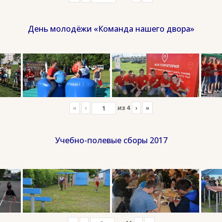
День молодёжи «Команда нашего двора»
«
‹
из
4
›
»
Учебно-полевые сборы 2017