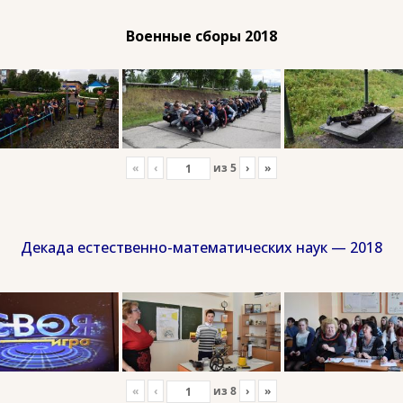
Военные сборы 2018
«
‹
из
5
›
»
Декада естественно-математических наук — 2018
«
‹
из
8
›
»