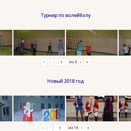
Турнир по волейболу
«
‹
из
2
›
»
Новый 2018 год
«
‹
из
14
›
»