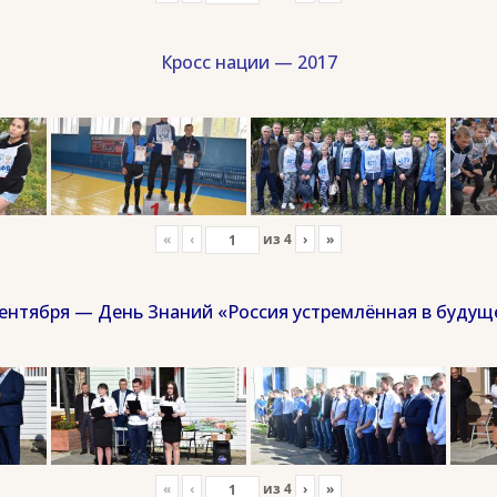
Кросс нации — 2017
«
‹
из
4
›
»
сентября — День Знаний «Россия устремлённая в будущ
«
‹
из
4
›
»