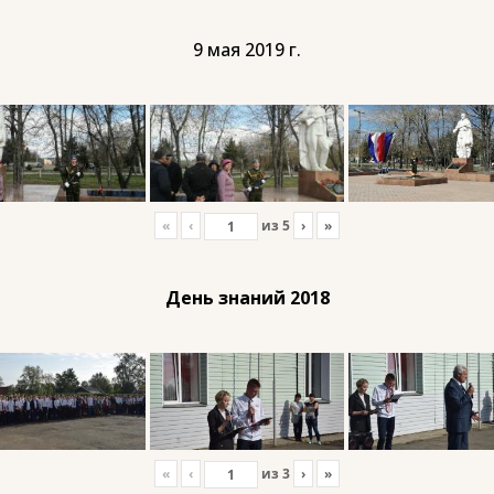
9 мая 2019 г.
«
‹
из
5
›
»
День знаний 2018
«
‹
из
3
›
»