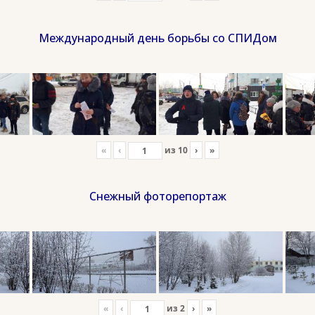
Международный день борьбы со СПИДом
«
‹
из
10
›
»
Снежный фоторепортаж
«
‹
из
2
›
»