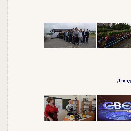
Декад