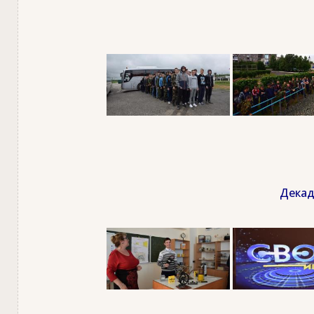
Декад