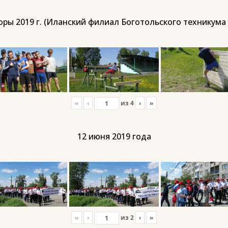
ры 2019 г. (Иланский филиал Боготольского техникума
«
‹
из
4
›
»
12 июня 2019 года
«
‹
из
2
›
»