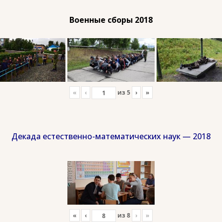
Военные сборы 2018
«
‹
из
5
›
»
Декада естественно-математических наук — 2018
«
‹
из
8
›
»