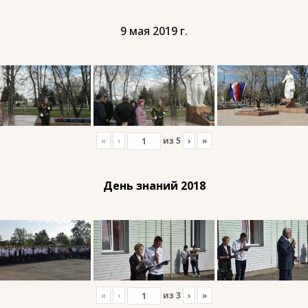
9 мая 2019 г.
«
‹
из
5
›
»
День знаний 2018
«
‹
из
3
›
»