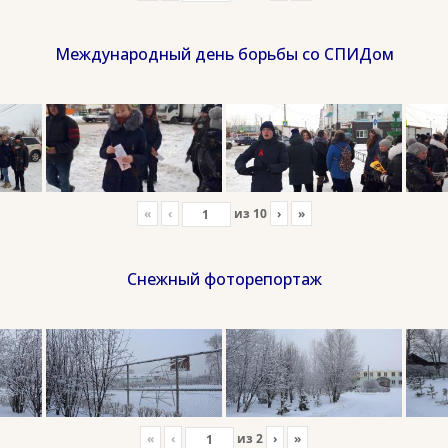
Международный день борьбы со СПИДом
«
‹
из
10
›
»
Снежный фоторепортаж
«
‹
из
2
›
»