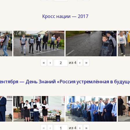
Кросс нации — 2017
«
‹
из
4
›
»
сентября — День Знаний «Россия устремлённая в будущ
«
‹
из
4
›
»