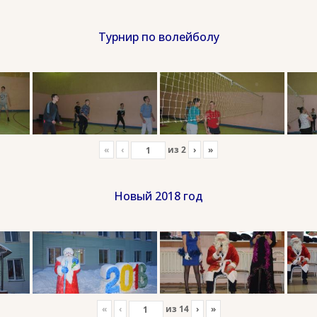
Турнир по волейболу
«
‹
из
2
›
»
Новый 2018 год
«
‹
из
14
›
»