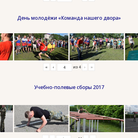
День молодёжи «Команда нашего двора»
«
‹
из
4
›
»
Учебно-полевые сборы 2017