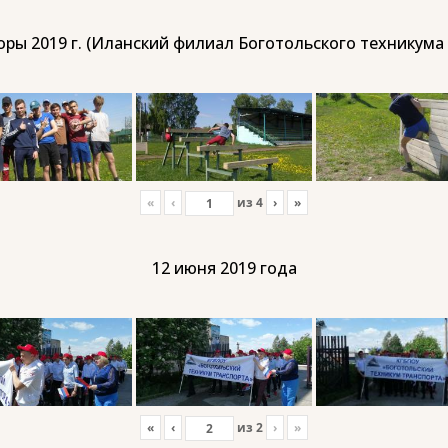
ры 2019 г. (Иланский филиал Боготольского техникума
«
‹
из
4
›
»
12 июня 2019 года
«
‹
из
2
›
»