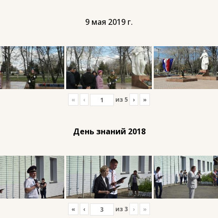
9 мая 2019 г.
«
‹
из
5
›
»
День знаний 2018
«
‹
из
3
›
»