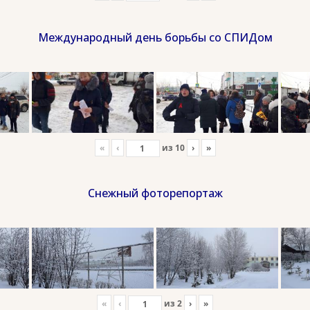
Международный день борьбы со СПИДом
«
‹
из
10
›
»
Снежный фоторепортаж
«
‹
из
2
›
»