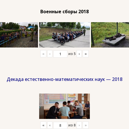
Военные сборы 2018
«
‹
из
5
›
»
Декада естественно-математических наук — 2018
«
‹
из
8
›
»