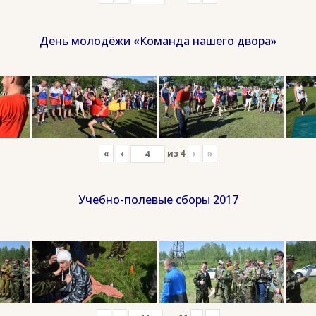
День молодёжи «Команда нашего двора»
«
‹
из
4
›
»
Учебно-полевые сборы 2017