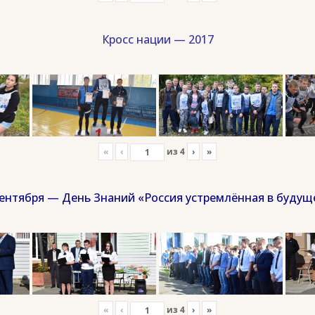
Кросс нации — 2017
«
‹
из
4
›
»
сентября — День Знаний «Россия устремлённая в будущ
«
‹
из
4
›
»