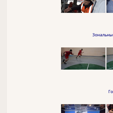
Зональные
Го