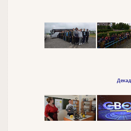
Декад