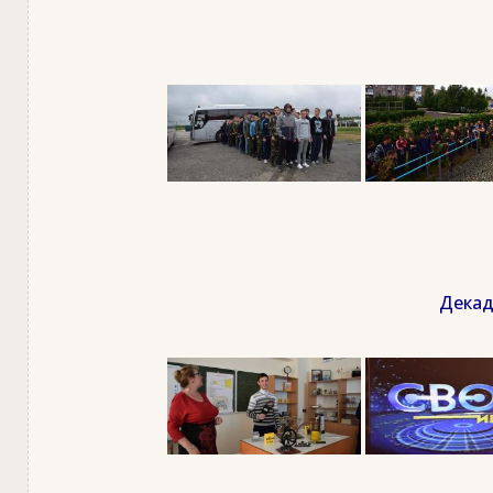
Декад