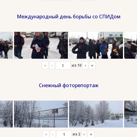
Международный день борьбы со СПИДом
«
‹
из
10
›
»
Снежный фоторепортаж
«
‹
из
2
›
»