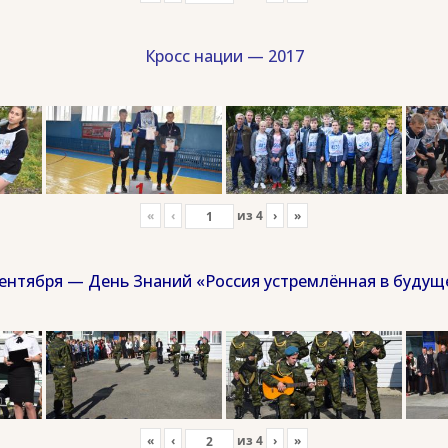
Кросс нации — 2017
«
‹
из
4
›
»
сентября — День Знаний «Россия устремлённая в будущ
«
‹
из
4
›
»