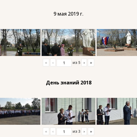
9 мая 2019 г.
«
‹
из
5
›
»
День знаний 2018
«
‹
из
3
›
»