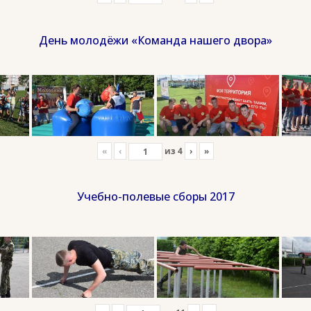
День молодёжи «Команда нашего двора»
«
‹
из
4
›
»
Учебно-полевые сборы 2017