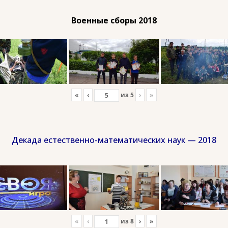
Военные сборы 2018
«
‹
из
5
›
»
Декада естественно-математических наук — 2018
«
‹
из
8
›
»