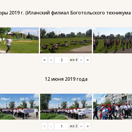
ры 2019 г. (Иланский филиал Боготольского техникума
«
‹
из
4
›
»
12 июня 2019 года
«
‹
из
2
›
»