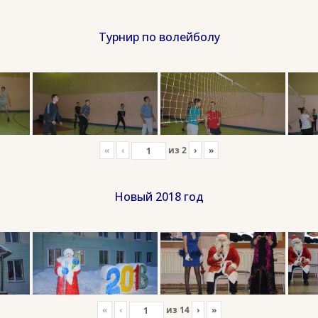
Турнир по волейболу
«
‹
из
2
›
»
Новый 2018 год
«
‹
из
14
›
»