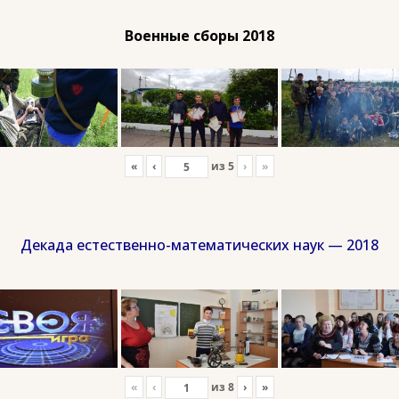
Военные сборы 2018
«
‹
из
5
›
»
Декада естественно-математических наук — 2018
«
‹
из
8
›
»