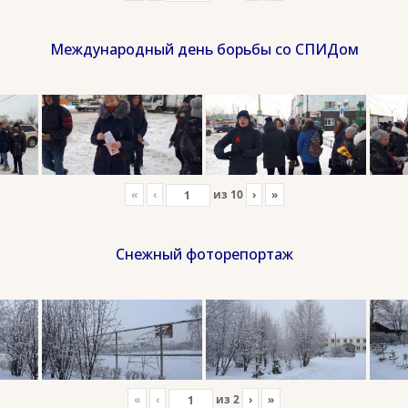
Международный день борьбы со СПИДом
«
‹
из
10
›
»
Снежный фоторепортаж
«
‹
из
2
›
»