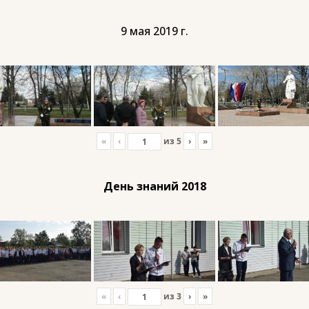
9 мая 2019 г.
«
‹
из
5
›
»
День знаний 2018
«
‹
из
3
›
»