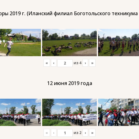
ры 2019 г. (Иланский филиал Боготольского техникума
«
‹
из
4
›
»
12 июня 2019 года
«
‹
из
2
›
»