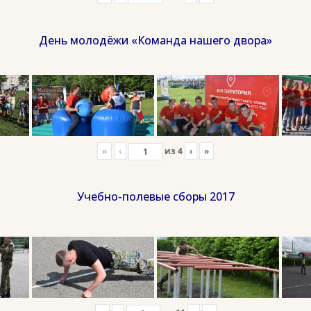
День молодёжи «Команда нашего двора»
«
‹
из
4
›
»
Учебно-полевые сборы 2017