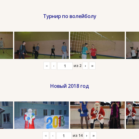
Турнир по волейболу
«
‹
из
2
›
»
Новый 2018 год
«
‹
из
14
›
»