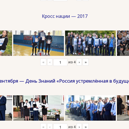
Кросс нации — 2017
«
‹
из
4
›
»
сентября — День Знаний «Россия устремлённая в будущ
«
‹
из
4
›
»