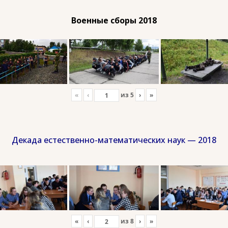
Военные сборы 2018
«
‹
из
5
›
»
Декада естественно-математических наук — 2018
«
‹
из
8
›
»