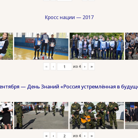
Кросс нации — 2017
«
‹
из
4
›
»
сентября — День Знаний «Россия устремлённая в будущ
«
‹
из
4
›
»