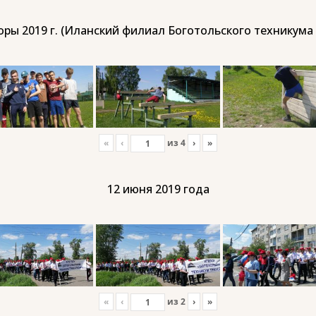
ры 2019 г. (Иланский филиал Боготольского техникума
«
‹
из
4
›
»
12 июня 2019 года
«
‹
из
2
›
»