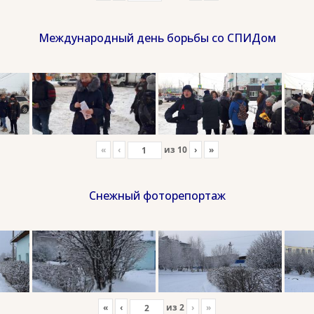
Международный день борьбы со СПИДом
«
‹
из
10
›
»
Снежный фоторепортаж
«
‹
из
2
›
»