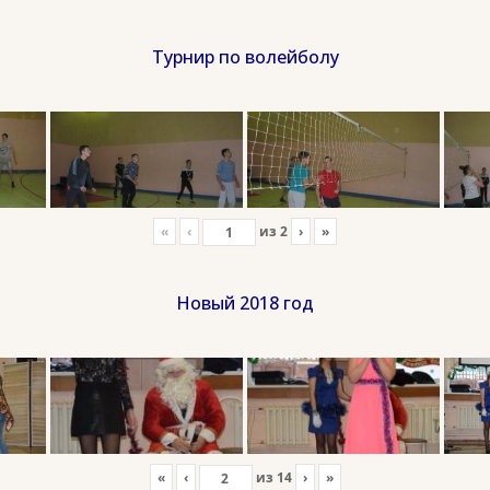
Турнир по волейболу
«
‹
из
2
›
»
Новый 2018 год
«
‹
из
14
›
»