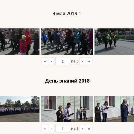
9 мая 2019 г.
«
‹
из
5
›
»
День знаний 2018
«
‹
из
3
›
»