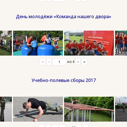
День молодёжи «Команда нашего двора»
«
‹
из
4
›
»
Учебно-полевые сборы 2017