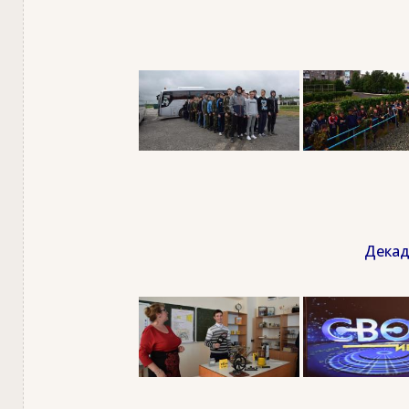
Декад